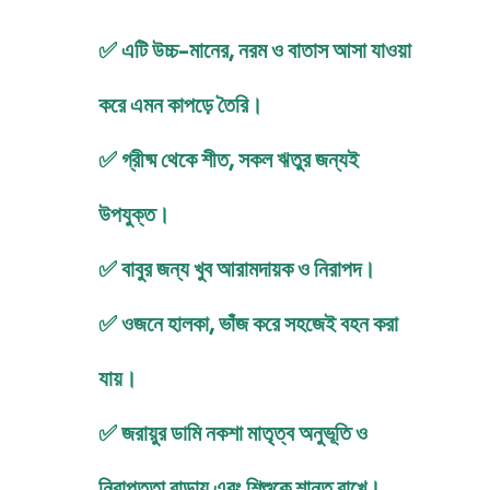
✅
এটি উচ্চ-মানের, নরম ও
বাতাস আসা যাওয়া
করে এমন কাপড়ে
তৈরি।
✅ গ্রীষ্ম থেকে শীত, সকল ঋতুর জন্যই
উপযুক্ত।
✅ বাবুর জন্য খুব
আরামদায়ক ও নিরাপদ।
✅ ওজনে হালকা, ভাঁজ করে সহজেই বহন করা
যায়।
✅ জরায়ুর ডামি নকশা মাতৃত্ব অনুভূতি ও
নিরাপত্তা বাড়ায় এবং শিশুকে শান্ত রাখে।