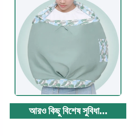
আরও কিছু বিশেষ সুবিধা…