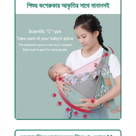
শিশুর কশেরুকার আকৃতির সাথে মানানসই